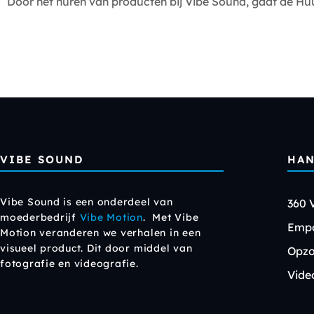
Door het huren van producten bij Vibe Sound, gaat de 
VIBE SOUND
HAN
Vibe Sound is een onderdeel van
360 
moederbedrijf
Vibe Motion
. Met Vibe
Empo
Motion veranderen we verhalen in een
visueel product. Dit door middel van
Opzo
fotografie en videografie.
Vide