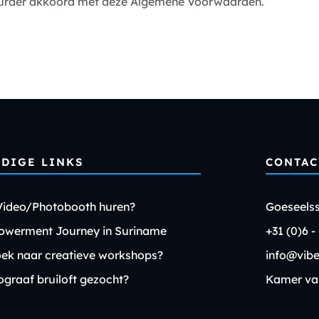
Huurder akkoord met deze Algemene Voorwaarden.
DIGE LINKS
CONTAC
Video/Photobooth huren?
Goeseelss
werment Journey in Suriname
+31 (0)6 -
ek naar creatieve workshops?
info@vibe
ograaf bruiloft gezocht?
Kamer va